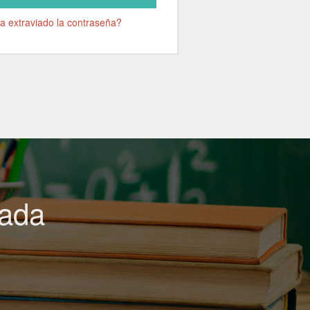
a extraviado la contraseña?
uada