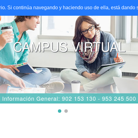
ario. Si continúa navegando y haciendo uso de ella, está dando
CAMPUS VIRTUAL
Información General: 902 153 130 - 953 245 500