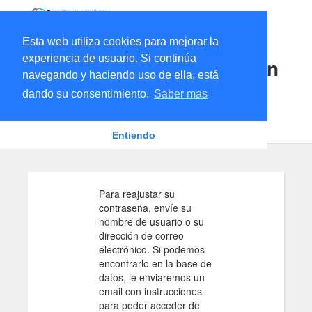
Esta web utiliza cookies para mejorar la
experiencia de usuario. Si continúa
Plataforma Formación Con
navegando y haciendo uso de ella, está
tinuada - PROFESORADO
dando su consentimiento.
Saber mas
Página Principal
Acceder
Contraseña olvidada
Entiendo
Para reajustar su
contraseña, envíe su
nombre de usuario o su
dirección de correo
electrónico. Si podemos
encontrarlo en la base de
datos, le enviaremos un
email con instrucciones
para poder acceder de