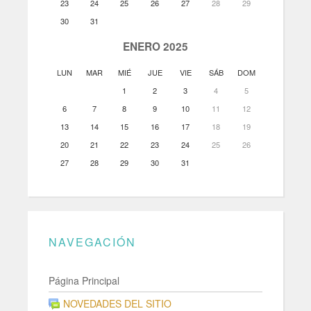
23
24
25
26
27
28
29
30
31
ENERO 2025
LUN
MAR
MIÉ
JUE
VIE
SÁB
DOM
1
2
3
4
5
6
7
8
9
10
11
12
13
14
15
16
17
18
19
20
21
22
23
24
25
26
27
28
29
30
31
NAVEGACIÓN
Página Principal
NOVEDADES DEL SITIO